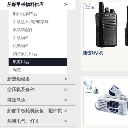
船舶甲板物料供应
>
船用化学产品
甲板垫木和护舷靠球
集装箱配件
甲板物料
机舱物料
建伍对讲机
消防救生用品
航海用品
绳缆
新造船设备
>
空压机及备件
>
液压马达
>
船舶甲板轮机设备、配件供
>
应
船用电气、灯具
>