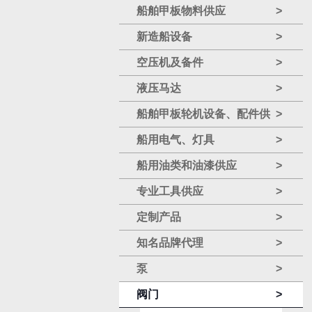
船舶甲板物料供应
>
新造船设备
>
空压机及备件
>
液压马达
>
船舶甲板轮机设备、配件供
>
应
船用电气、灯具
>
船用油类和油漆供应
>
专业工具供应
>
定制产品
>
知名品牌代理
>
泵
>
阀门
>