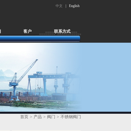
中文
|
English
例
客户
联系方式
首页
>
产品
>
阀门
>
不锈钢阀门