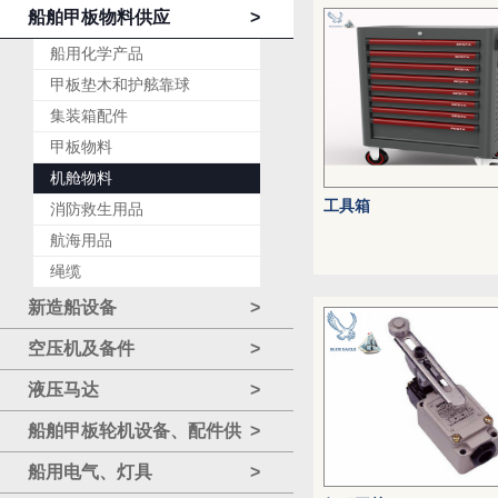
船舶甲板物料供应
>
船用化学产品
甲板垫木和护舷靠球
集装箱配件
甲板物料
机舱物料
工具箱
消防救生用品
航海用品
绳缆
新造船设备
>
空压机及备件
>
液压马达
>
船舶甲板轮机设备、配件供
>
应
船用电气、灯具
>